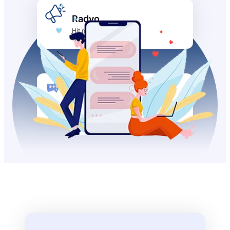
Radyo
radyo
Hit müzik
Hergün
chat
Benzersiz Kullanıcılar
mobilite