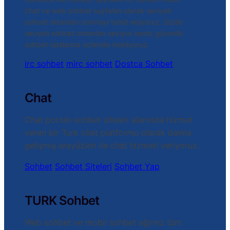
chat ve web sohbet sayfaları olarak seviyeli
sohbet ortamları sunmayı tahüt ediyoruz. Sizde
seviyeli sohbet ortamları seviyor iseniz güvenilir
sohbet odalarına sizleride bekliyoruz.
irc sohbet
mirc sohbet
Dostca Sohbet
Chat
Chat portalı sohbet siteleri alanında hizmet
veren bir Turk chat platformu olarak daima
gelişmiş arayüzleri ile chat hizmeti veriyoruz.
Sohbet
Sohbet Siteleri
Sohbet Yap
TURK Sohbet
Web sohbet ve mobil sohbet ağımız tüm