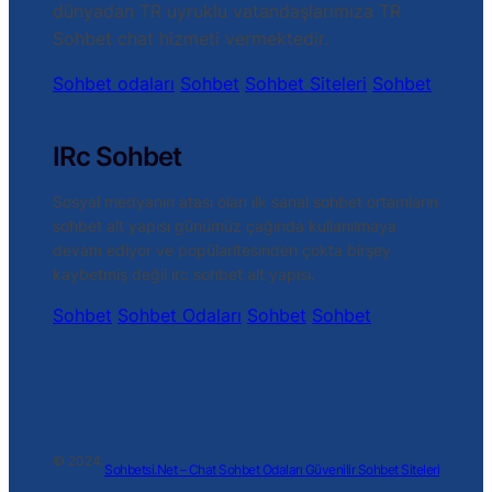
dünyadan TR uyruklu vatandaşlarımıza TR
Sohbet chat hizmeti vermektedir.
Sohbet odaları
Sohbet
Sohbet Siteleri
Sohbet
IRc Sohbet
Sosyal medyanın atası olan ilk sanal sohbet ortamların
sohbet alt yapısı günümüz çağında kullanılmaya
devam ediyor ve popülaritesinden çokta birşey
kaybetmiş değil irc sohbet alt yapısı.
Sohbet
Sohbet Odaları
Sohbet
Sohbet
© 2024.
Sohbetsi.Net – Chat Sohbet Odaları Güvenilir Sohbet Siteleri